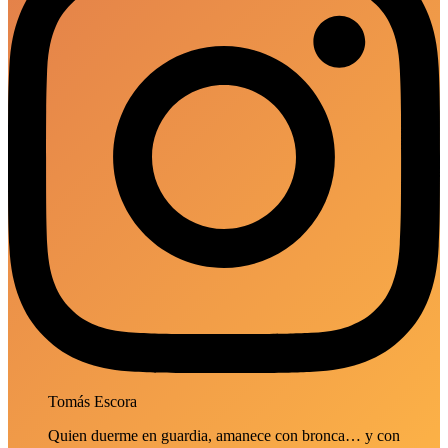
Tomás Escora
Quien duerme en guardia, amanece con bronca… y con